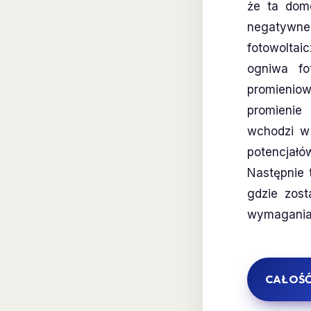
że ta dom
negatywn
fotowolta
ogniwa fo
promienio
promienie
wchodzi w 
potencjał
Następnie 
gdzie zos
wymaganiam
CAŁOŚĆ