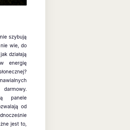
nie szybują
nie wie, do
jak działają
 w energię
łonecznej?
dnawialnych
i darmowy.
są panele
zwalają od
ednocześnie
ne jest to,