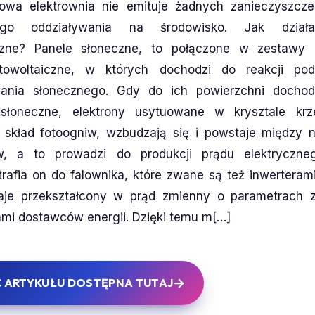
owa elektrownia nie emituje żadnych zanieczyszcze
ego oddziaływania na środowisko. Jak działa
iczne? Panele słoneczne, to połączone w zestawy 
towoltaiczne, w których dochodzi do reakcji p
wania słonecznego. Gdy do ich powierzchni dochod
 słoneczne, elektrony usytuowane w krysztale krz
skład fotoogniw, wzbudzają się i powstaje między n
ów, a to prowadzi do produkcji prądu elektryczneg
trafia on do falownika, które zwane są też inwerterami
taje przekształcony w prąd zmienny o parametrach 
i dostawców energii. Dzięki temu m[…]
 ARTYKUŁU DOSTĘPNA TUTAJ