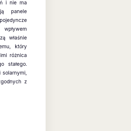
ń i nie ma
ją panele
pojedyncze
od wpływem
zą właśnie
emu, który
imi różnica
o stałego.
 solarnymi,
zgodnych z