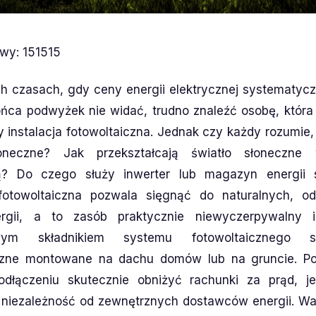
owy: 151515
 czasach, gdy ceny energii elektrycznej systematycz
ońca podwyżek nie widać, trudno znaleźć osobę, która 
 instalacja fotowoltaiczna. Jednak czy każdy rozumie, 
oneczne? Jak przekształcają światło słoneczne
ną? Do czego służy inwerter lub magazyn energii s
 fotowoltaiczna pozwala sięgnąć do naturalnych, o
ergii, a to zasób praktycznie niewyczerpywalny 
wym składnikiem systemu fotowoltaicznego 
iczne montowane na dachu domów lub na gruncie. Po
dłączeniu skutecznie obniżyć rachunki za prąd, j
 niezależność od zewnętrznych dostawców energii. Waż