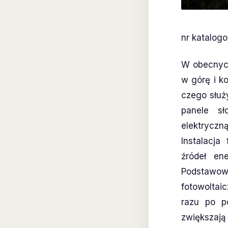
nr katalog
W obecnych
w górę i k
czego służy
panele sł
elektrycz
Instalacja
źródeł en
Podstawo
fotowolta
razu po po
zwiększają